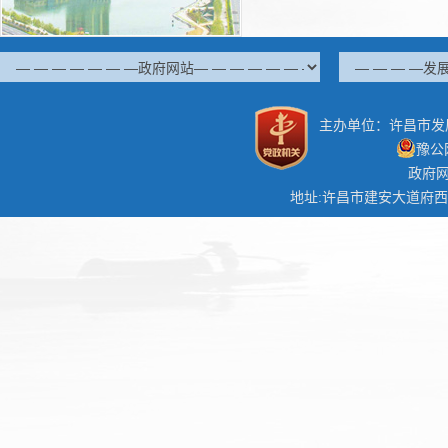
主办单位：许昌市发
豫公网
政府网
地址:许昌市建安大道府西路口