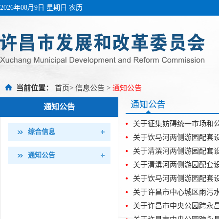
2026年08月9日 星期日 农历
当前位置：
首页
>
信息公告
>
通知公告
通知公告
通知公告
关于征集妨碍统一市场和
综合信息
关于饮马河两侧游园配套
关于清潩河两侧游园配套
通知公告
关于清潩河两侧游园配套
关于饮马河两侧游园配套
关于许昌市中心城区雨污
关于许昌市中央公园跨永